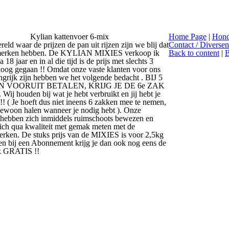
Kylian kattenvoer 6-
mix
Home Page
|
Hond
reld waar de prijzen de pan uit rijzen zijn we blij dat
Contact / Diversen
erken hebben. De
KYLIAN
MIXIES verkoop ik
Back to content
|
B
na 18
jaar en in al die tijd is de prijs met slechts 3
oog gegaan !! Omdat onze vaste klanten voor ons
ngrijk zijn hebben we het volgende bedacht . BIJ 5
 VOORUIT BETALEN, KRIJG JE DE 6e ZAK
ij houden bij wat je hebt verbruikt en jij hebt je
!! ( Je hoeft dus niet ineens 6 zakken mee te nemen,
gewoon halen wanneer je nodig hebt ). Onze
ebben zich inmiddels ruimschoots bewezen en
ich qua kwaliteit met gemak meten met de
erken. De stuks prijs van de MIXIES is voor 2,5kg
en bij een Abonnement krijg je dan ook nog eens de
k GRATIS !!