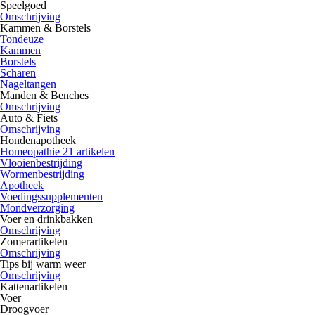
Speelgoed
Omschrijving
Kammen & Borstels
Tondeuze
Kammen
Borstels
Scharen
Nageltangen
Manden & Benches
Omschrijving
Auto & Fiets
Omschrijving
Hondenapotheek
Homeopathie 21 artikelen
Vlooienbestrijding
Wormenbestrijding
Apotheek
Voedingssupplementen
Mondverzorging
Voer en drinkbakken
Omschrijving
Zomerartikelen
Omschrijving
Tips bij warm weer
Omschrijving
Kattenartikelen
Voer
Droogvoer