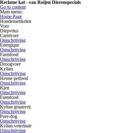
Reclame kat - van Roijen Dierenspecials
Go to content
Main menu:
Home Page
Hondenartikelen
Voer
Diepvries
Carnivoer
Omschrijving
Energique
Omschrijving
Farmfood
Omschrijving
Droogvoer
Kylian
Omschrijving
Henne petfood
Omschrijving
Kjen
Omschrijving
Farmfood
Omschrijving
Kylian graanvrij
Omschrijving
Pure-dog
Omschrijving
Kylian veterinair
Omschrijving