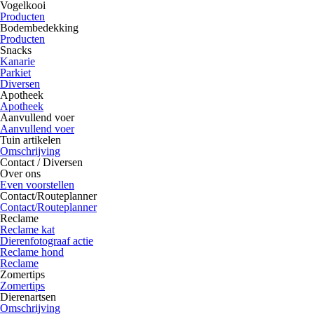
Vogelkooi
Producten
Bodembedekking
Producten
Snacks
Kanarie
Parkiet
Diversen
Apotheek
Apotheek
Aanvullend voer
Aanvullend voer
Tuin artikelen
Omschrijving
Contact / Diversen
Over ons
Even voorstellen
Contact/Routeplanner
Contact/Routeplanner
Reclame
Reclame kat
Dierenfotograaf actie
Reclame hond
Reclame
Zomertips
Zomertips
Dierenartsen
Omschrijving