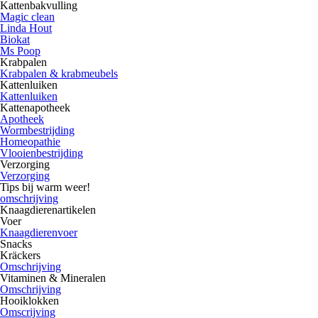
Kattenbakvulling
Magic clean
Linda Hout
Biokat
Ms Poop
Krabpalen
Krabpalen & krabmeubels
Kattenluiken
Kattenluiken
Kattenapotheek
Apotheek
Wormbestrijding
Homeopathie
Vlooienbestrijding
Verzorging
Verzorging
Tips bij warm weer!
omschrijving
Knaagdierenartikelen
Voer
Knaagdierenvoer
Snacks
Kräckers
Omschrijving
Vitaminen & Mineralen
Omschrijving
Hooiklokken
Omscrijving