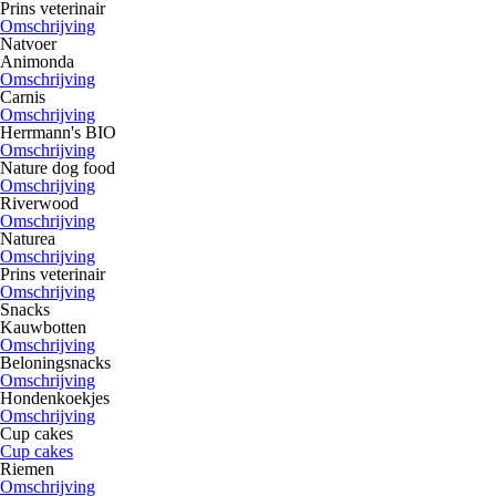
Prins veterinair
Omschrijving
Natvoer
Animonda
Omschrijving
Carnis
Omschrijving
Herrmann's BIO
Omschrijving
Nature dog food
Omschrijving
Riverwood
Omschrijving
Naturea
Omschrijving
Prins veterinair
Omschrijving
Snacks
Kauwbotten
Omschrijving
Beloningsnacks
Omschrijving
Hondenkoekjes
Omschrijving
Cup cakes
Cup cakes
Riemen
Omschrijving