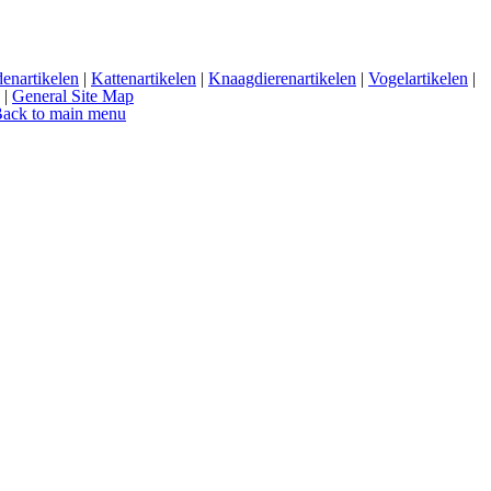
enartikelen
|
Kattenartikelen
|
Knaagdierenartikelen
|
Vogelartikelen
|
|
General Site Map
ack to main menu