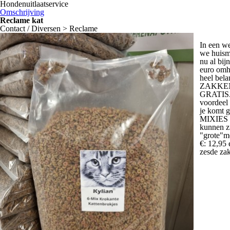
Hondenuitlaatservice
Omschrijving
Reclame kat
Contact / Diversen > Reclame
In een we
we huism
nu al bij
euro omh
heel bela
ZAKKEN
GRATIS. W
voordeel 
je komt 
MIXIES h
kunnen z
"grote"m
€: 12,95 
zesde za