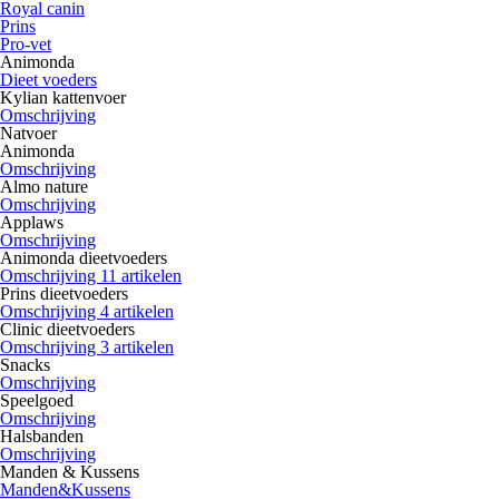
Royal canin
Prins
Pro-vet
Animonda
Dieet voeders
Kylian kattenvoer
Omschrijving
Natvoer
Animonda
Omschrijving
Almo nature
Omschrijving
Applaws
Omschrijving
Animonda dieetvoeders
Omschrijving 11 artikelen
Prins dieetvoeders
Omschrijving 4 artikelen
Clinic dieetvoeders
Omschrijving 3 artikelen
Snacks
Omschrijving
Speelgoed
Omschrijving
Halsbanden
Omschrijving
Manden & Kussens
Manden&Kussens