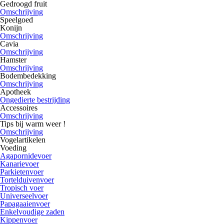
Gedroogd fruit
Omschrijving
Speelgoed
Konijn
Omschrijving
Cavia
Omschrijving
Hamster
Omschrijving
Bodembedekking
Omschrijving
Apotheek
Ongedierte bestrijding
Accessoires
Omschrijving
Tips bij warm weer !
Omschrijving
Vogelartikelen
Voeding
Agapornidevoer
Kanarievoer
Parkietenvoer
Tortelduivenvoer
Tropisch voer
Universeelvoer
Papagaaienvoer
Enkelvoudige zaden
Kippenvoer