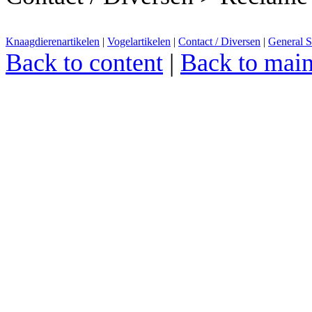
Knaagdierenartikelen
|
Vogelartikelen
|
Contact / Diversen
|
General S
Back to content
|
Back to mai